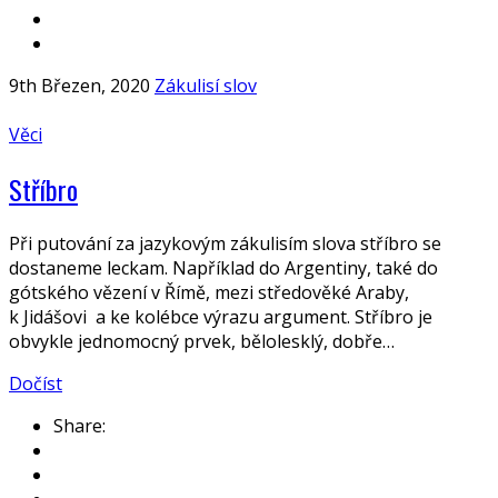
9th Březen, 2020
Zákulisí slov
Věci
Stříbro
Při putování za jazykovým zákulisím slova stříbro se
dostaneme leckam. Například do Argentiny, také do
gótského vězení v Římě, mezi středověké Araby,
k Jidášovi a ke kolébce výrazu argument. Stříbro je
obvykle jednomocný prvek, bělolesklý, dobře…
Dočíst
Share: