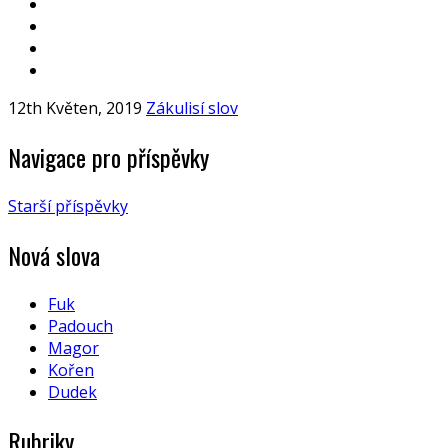
12th Květen, 2019
Zákulisí slov
Navigace pro příspěvky
Starší příspěvky
Nová slova
Fuk
Padouch
Magor
Kořen
Dudek
Rubriky