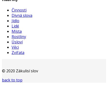
Činnosti
Divná slova
Jídlo
Lidé
Místa
Rostliny
Úsloví
Věci
Zvířata
© 2020 Zákulisí slov
back to top