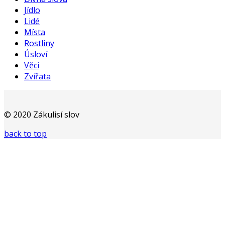
Jídlo
Lidé
Místa
Rostliny
Úsloví
Věci
Zvířata
© 2020 Zákulisí slov
back to top