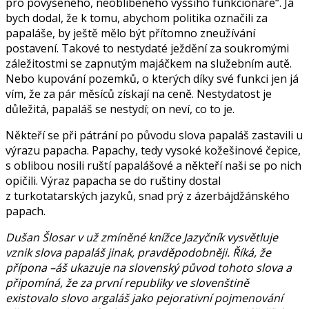
pro povýšeného, neoblíbeného vyššího funkcionáře“. Já
bych dodal, že k tomu, abychom politika označili za
papaláše, by ještě mělo být přítomno zneužívání
postavení. Takové to nestydaté ježdění za soukromými
záležitostmi se zapnutým majáčkem na služebním autě.
Nebo kupování pozemků, o kterých díky své funkci jen já
vím, že za pár měsíců získají na ceně. Nestydatost je
důležitá, papaláš se nestydí; on neví, co to je.
Někteří se při pátrání po původu slova papaláš zastavili u
výrazu papacha. Papachy, tedy vysoké kožešinové čepice,
s oblibou nosili ruští papalášové a někteří naši se po nich
opičili. Výraz papacha se do ruštiny dostal
z turkotatarských jazyků, snad prý z ázerbájdžánského
papach.
Dušan Šlosar v už zmíněné knížce Jazyčník vysvětluje
vznik slova papaláš jinak, pravděpodobněji. Říká, že
přípona –áš ukazuje na slovenský původ tohoto slova a
připomíná, že za první republiky ve slovenštině
existovalo slovo argaláš jako pejorativní pojmenování