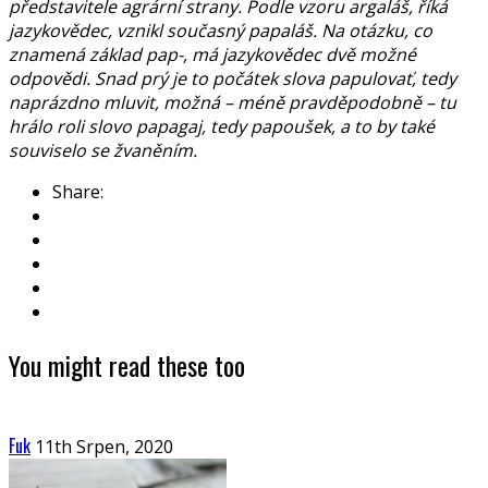
představitele agrární strany. Podle vzoru argaláš, říká
jazykovědec, vznikl současný papaláš. Na otázku, co
znamená základ pap-, má jazykovědec dvě možné
odpovědi. Snad prý je to počátek slova papulovať, tedy
naprázdno mluvit, možná – méně pravděpodobně – tu
hrálo roli slovo papagaj, tedy papoušek, a to by také
souviselo se žvaněním.
Share:
You might read these too
Fuk
11th Srpen, 2020