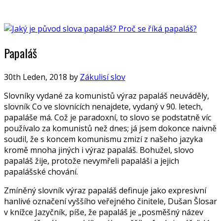
Papaláš
30th Leden, 2018
by
Zákulisí slov
Slovníky vydané za komunistů výraz papaláš neuváděly,
slovník Co ve slovnících nenajdete, vydaný v 90. letech,
papaláše má. Což je paradoxní, to slovo se podstatně víc
používalo za komunistů než dnes; já jsem dokonce naivně
soudil, že s koncem komunismu zmizí z našeho jazyka
kromě mnoha jiných i výraz papaláš. Bohužel, slovo
papaláš žije, protože nevymřeli papaláši a jejich
papalášské chování.
Zmíněný slovník výraz papaláš definuje jako expresivní
hanlivé označení vyššího veřejného činitele, Dušan Šlosar
v knížce Jazyčník, píše, že papaláš je „posměšný název