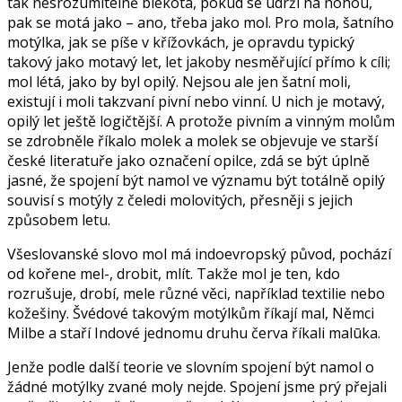
tak nesrozumitelně blekotá, pokud se udrží na nohou,
pak se motá jako – ano, třeba jako mol. Pro mola, šatního
motýlka, jak se píše v křížovkách, je opravdu typický
takový jako motavý let, let jakoby nesměřující přímo k cíli;
mol létá, jako by byl opilý. Nejsou ale jen šatní moli,
existují i moli takzvaní pivní nebo vinní. U nich je motavý,
opilý let ještě logičtější. A protože pivním a vinným molům
se zdrobněle říkalo molek a molek se objevuje ve starší
české literatuře jako označení opilce, zdá se být úplně
jasné, že spojení být namol ve významu být totálně opilý
souvisí s motýly z čeledi molovitých, přesněji s jejich
způsobem letu.
Všeslovanské slovo mol má indoevropský původ, pochází
od kořene mel-, drobit, mlít. Takže mol je ten, kdo
rozrušuje, drobí, mele různé věci, například textilie nebo
kožešiny. Švédové takovým motýlkům říkají mal, Němci
Milbe a staří Indové jednomu druhu červa říkali malūka.
Jenže podle další teorie ve slovním spojení být namol o
žádné motýlky zvané moly nejde. Spojení jsme prý přejali