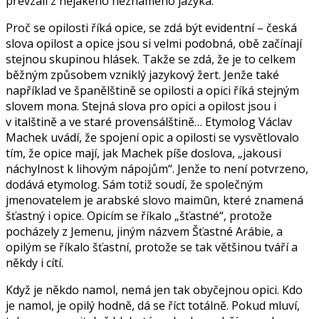
převzali z nějakého neznámého jazyka.
Proč se opilosti říká opice, se zdá být evidentní – česká
slova opilost a opice jsou si velmi podobná, obě začínají
stejnou skupinou hlásek. Takže se zdá, že je to celkem
běžným způsobem vzniklý jazykový žert. Jenže také
například ve španělštině se opilosti a opici říká stejným
slovem mona. Stejná slova pro opici a opilost jsou i
v italštině a ve staré provensálštině… Etymolog Václav
Machek uvádí, že spojení opic a opilosti se vysvětlovalo
tím, že opice mají, jak Machek píše doslova, „jakousi
náchylnost k lihovým nápojům“. Jenže to není potvrzeno,
dodává etymolog. Sám totiž soudí, že společným
jmenovatelem je arabské slovo maimūn, které znamená
šťastný i opice. Opicím se říkalo „šťastné“, protože
pocházely z Jemenu, jiným názvem Šťastné Arábie, a
opilým se říkalo šťastní, protože se tak většinou tváří a
někdy i cítí.
Když je někdo namol, nemá jen tak obyčejnou opici. Kdo
je namol, je opilý hodně, dá se říct totálně. Pokud mluví,