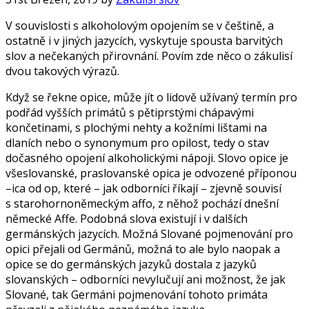
V souvislosti s alkoholovým opojením se v češtině, a
ostatně i v jiných jazycích, vyskytuje spousta barvitých
slov a nečekaných přirovnání. Povím zde něco o zákulisí
dvou takových výrazů.
Když se řekne opice, může jít o lidově užívaný termín pro
podřád vyšších primátů s pětiprstými chápavými
končetinami, s plochými nehty a kožními lištami na
dlaních nebo o synonymum pro opilost, tedy o stav
dočasného opojení alkoholickými nápoji. Slovo opice je
všeslovanské, praslovanské opica je odvozené příponou
–ica od op, které – jak odborníci říkají – zjevně souvisí
s starohornoněmeckým affo, z něhož pochází dnešní
německé Affe. Podobná slova existují i v dalších
germánských jazycích. Možná Slované pojmenování pro
opici přejali od Germánů, možná to ale bylo naopak a
opice se do germánských jazyků dostala z jazyků
slovanských – odborníci nevylučují ani možnost, že jak
Slované, tak Germáni pojmenování tohoto primáta