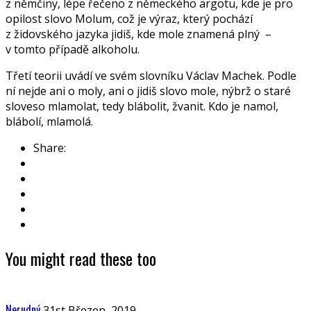
z němčiny, lépe řečeno z německého argotu, kde je pro
opilost slovo Molum, což je výraz, který pochází
z židovského jazyka jidiš, kde mole znamená plný –
v tomto případě alkoholu.
Třetí teorii uvádí ve svém slovníku Václav Machek. Podle
ní nejde ani o moly, ani o jidiš slovo mole, nýbrž o staré
sloveso mlamolat, tedy blábolit, žvanit. Kdo je namol,
blábolí, mlamolá.
Share:
You might read these too
Nerudný
31st Březen, 2019