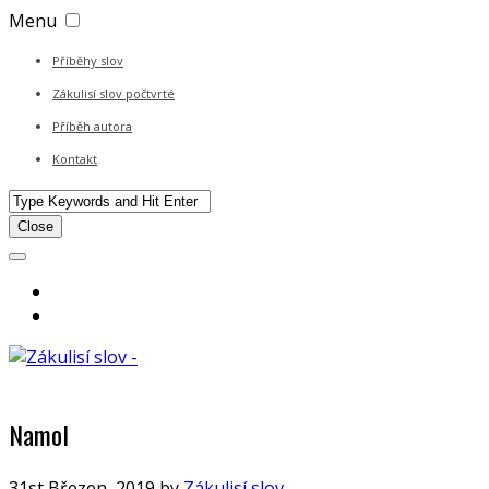
Menu
Příběhy slov
Zákulisí slov počtvrté
Příběh autora
Kontakt
Close
Namol
31st Březen, 2019
by
Zákulisí slov